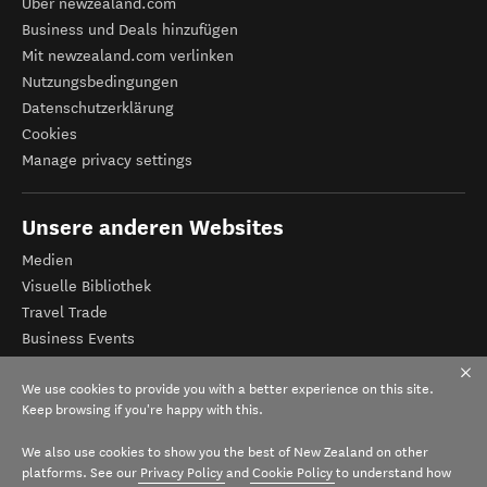
Über newzealand.com
Business und Deals hinzufügen
Mit newzealand.com verlinken
Nutzungsbedingungen
Datenschutzerklärung
Cookies
Manage privacy settings
Unsere anderen Websites
Medien
Visuelle Bibliothek
Travel Trade
Business Events
Tourismus Neuseeland
We use cookies to provide you with a better experience on this site.
Veranstalter-Registrierung
Keep browsing if you're happy with this.
We also use cookies to show you the best of New Zealand on other
platforms. See our
Privacy Policy
and
Cookie Policy
to understand how