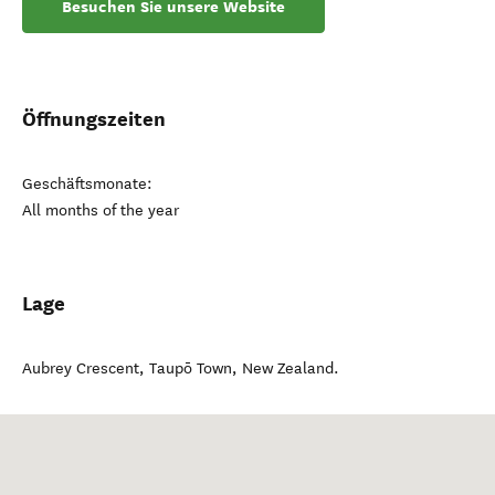
Besuchen Sie unsere Website
Öffnungszeiten
Geschäftsmonate:
All months of the year
Lage
Aubrey Crescent
,
Taupō Town
,
New Zealand
.