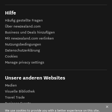
Hilfe
Häufig gestellte Fragen
Über newzealand.com
Business und Deals hinzufügen
Mit newzealand.com verlinken
Nutzungsbedingungen
Datenschutzerklärung
Cookies
Manage privacy settings
Unsere anderen Websites
Medien
Visuelle Bibliothek
Travel Trade
Business Events
Tourismus Neuseeland
We use cookies to provide you with a better experience on this site.