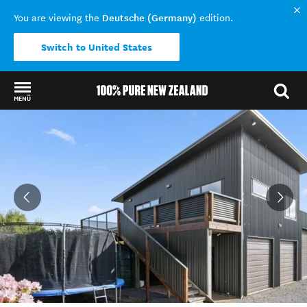
Deutsche (Germany)
You are viewing the
edition.
Switch to United States
MENÜ
Back to my results