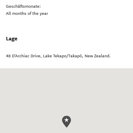
Geschäftsmonate:
All months of the year
Lage
48 D'Archiac Drive
,
Lake Tekapo/Takapō
,
New Zealand
.