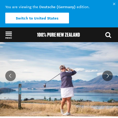
Deutsche (Germany)
You are viewing the
edition.
Switch to United States
MENÜ
Back to my results