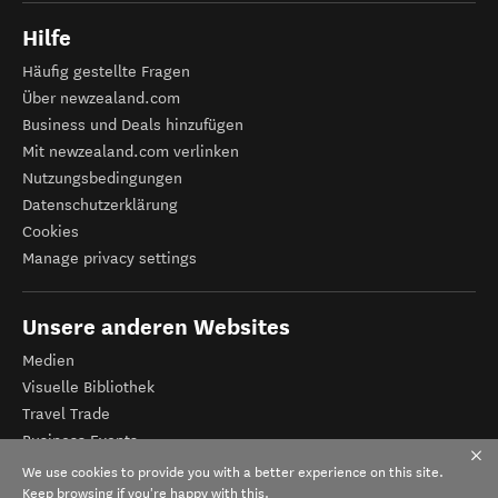
Hilfe
Häufig gestellte Fragen
Über newzealand.com
Business und Deals hinzufügen
Mit newzealand.com verlinken
Nutzungsbedingungen
Datenschutzerklärung
Cookies
Manage privacy settings
Unsere anderen Websites
Medien
Visuelle Bibliothek
Travel Trade
Business Events
Tourismus Neuseeland
We use cookies to provide you with a better experience on this site.
Veranstalter-Registrierung
Keep browsing if you're happy with this.