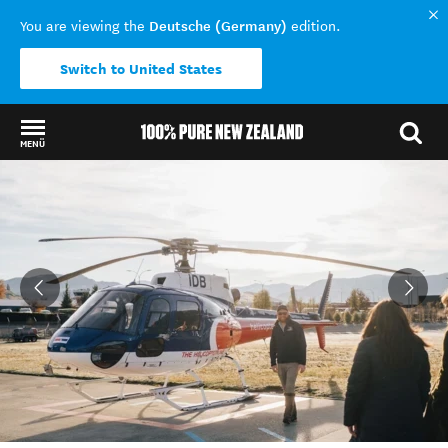
Deutsche (Germany)
You are viewing the
edition.
Switch to United States
MENÜ
Back to my results