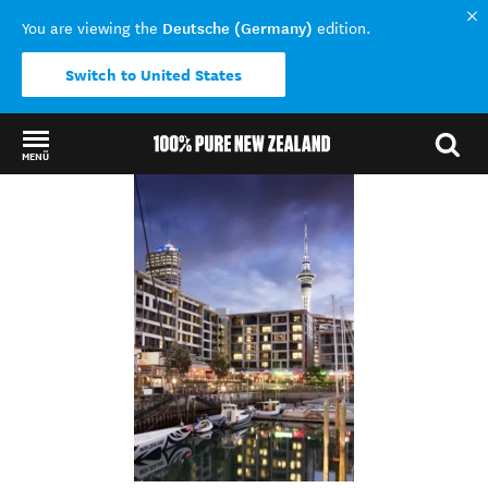
Deutsche (Germany)
You are viewing the
edition.
Switch to United States
MENÜ
Back to my results