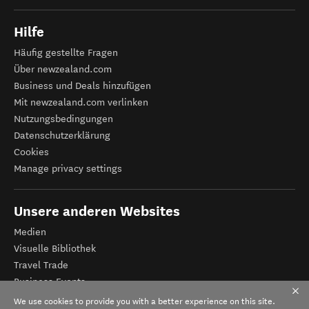
Hilfe
Häufig gestellte Fragen
Über newzealand.com
Business und Deals hinzufügen
Mit newzealand.com verlinken
Nutzungsbedingungen
Datenschutzerklärung
Cookies
Manage privacy settings
Unsere anderen Websites
Medien
Visuelle Bibliothek
Travel Trade
Business Events
Tourismus Neuseeland
We use cookies to provide you with a better experience on this site.