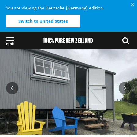
Deutsche (Germany)
You are viewing the
edition.
Switch to United States
MENÜ
Back to my results