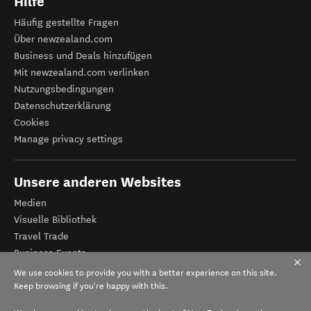
Hilfe
Häufig gestellte Fragen
Über newzealand.com
Business und Deals hinzufügen
Mit newzealand.com verlinken
Nutzungsbedingungen
Datenschutzerklärung
Cookies
Manage privacy settings
Unsere anderen Websites
Medien
Visuelle Bibliothek
Travel Trade
Business Events
Tourismus Neuseeland
We use cookies to provide you with a better experience on this site.
Veranstalter-Registrierung
Keep browsing if you're happy with this.