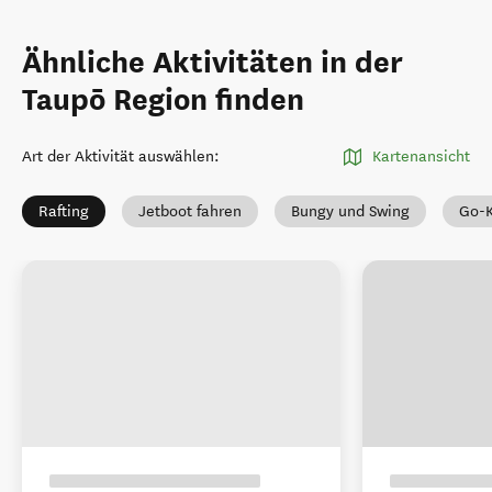
Ähnliche Aktivitäten in der
Taupō Region finden
Art der Aktivität auswählen
:
Kartenansicht
Rafting
Jetboot fahren
Bungy und Swing
Go-K