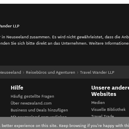
 Wander LLP
r in Neuseeland zusammen. Es wird nicht gewährleistet, dass die An
enden Sie sich bitte direkt an das Unternehmen. Weitere Information
 Neuseeland
Reisebüros und Agenturen
Travel Wander LLP
Hilfe
Unsere ander
Websites
Häufig gestellte Fragen
Medien
Über newzealand.com
Visuelle Bibliothek
Business und Deals hinzufügen
Travel Trade
Mit newzealand.com verlinken
Business Events
Nutzungsbedingungen
better experience on this site. Keep browsing if you're happy with thi