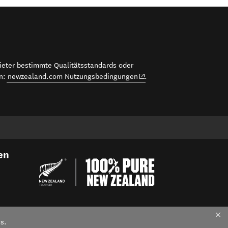
bieter bestimmte Qualitätsstandards oder
(opens in new window)
en:
newzealand.com Nutzungsbedingungen
.
en
s.