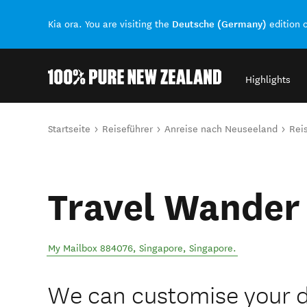
Deutsche (Germany)
Kia ora. You are visiting the
edition 
Highlights
Back to my results
Sie sind hier
Startseite
Reiseführer
Anreise nach Neuseeland
Rei
Travel Wander
My Mailbox 884076
,
Singapore
,
Singapore
.
We can customise your 