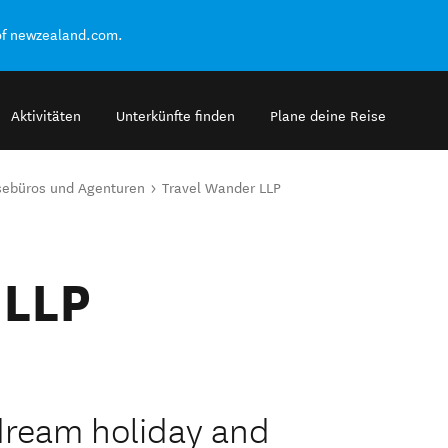
of newzealand.com.
Aktivitäten
Unterkünfte finden
Plane deine Reise
sebüros und Agenturen
Travel Wander LLP
 LLP
dream holiday and