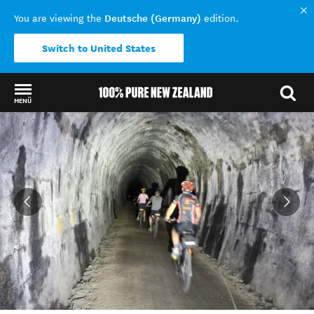
Deutsche (Germany)
You are viewing the
edition.
Switch to United States
MENÜ
Back to my results