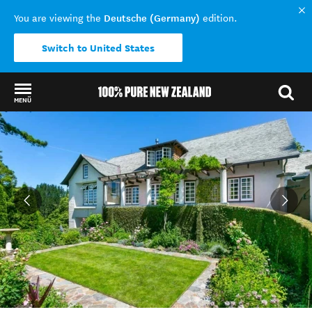
Deutsche (Germany)
You are viewing the
edition.
Switch to United States
MENÜ
Back to my results