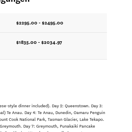
$2295.00 - $2495.00
$1835.00 - $2034.97
nese-style dinner included). Day 2: Queenstown. Day 3:
nal) Te Anau. Day 4: Te Anau, Dunedin, Oamaru Penguin
ount Cook National Park, Tasman Glacier, Lake Tekapo.
, Greymouth. Day 7: Greymouth, Punakaiki Pancake