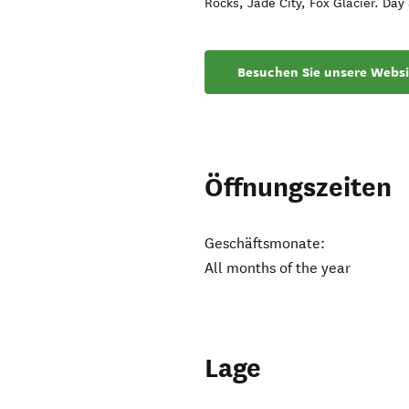
Rocks, Jade City, Fox Glacier. Da
Besuchen Sie unsere Websi
Öffnungszeiten
Geschäftsmonate:
All months of the year
Lage