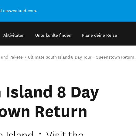
of newzealand.com.
Aktivitäten
Unterkünfte finden
Plane deine Reise
 und Pakete
Ultimate South Island 8 Day Tour - Queenstown Return
 Island 8 Day
town Return
h Island：Visit the