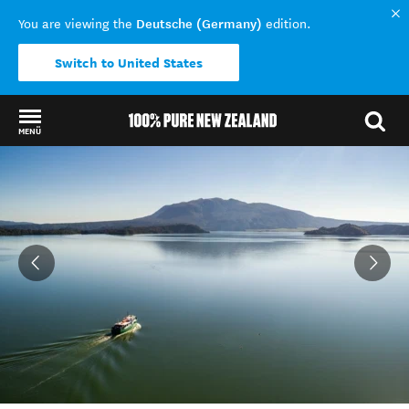
Deutsche (Germany)
You are viewing the
edition.
Switch to United States
MENÜ
Back to my results