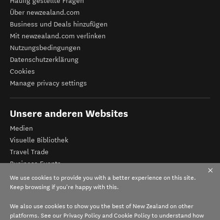
Häufig gestellte Fragen
Über newzealand.com
Business und Deals hinzufügen
Mit newzealand.com verlinken
Nutzungsbedingungen
Datenschutzerklärung
Cookies
Manage privacy settings
Unsere anderen Websites
Medien
Visuelle Bibliothek
Travel Trade
Business Events
Tourismus Neuseeland
We use cookies to provide you with a better experience on this site.
Veranstalter-Registrierung
Keep browsing if you're happy with this.
We also use cookies to show you the best of New Zealand on other
platforms. See our
Privacy Policy
and
Cookie Policy
to understand how