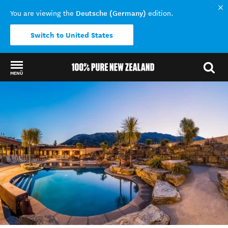
Deutsche (Germany)
You are viewing the
edition.
Switch to United States
MENÜ
Back to my results