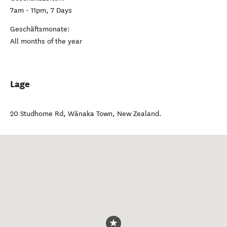
7am - 11pm, 7 Days
Geschäftsmonate:
All months of the year
Lage
20 Studhome Rd
,
Wānaka Town
,
New Zealand
.