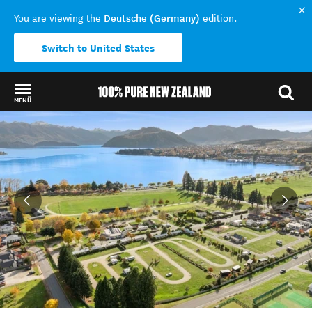
Deutsche (Germany)
You are viewing the
edition.
Switch to United States
MENÜ
Back to my results