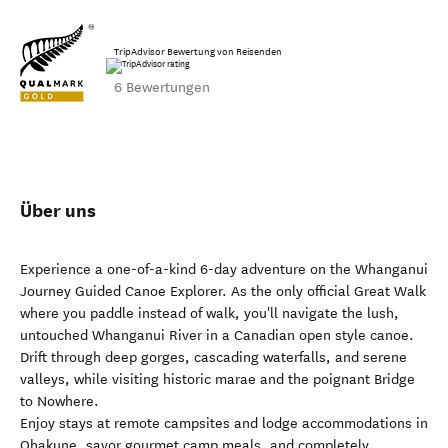
TripAdvisor Bewertung von Reisenden
6 Bewertungen
Über uns
Experience a one-of-a-kind 6-day adventure on the Whanganui
Journey Guided Canoe Explorer. As the only official Great Walk
where you paddle instead of walk, you'll navigate the lush,
untouched Whanganui River in a Canadian open style canoe.
Drift through deep gorges, cascading waterfalls, and serene
valleys, while visiting historic marae and the poignant Bridge
to Nowhere.
Enjoy stays at remote campsites and lodge accommodations in
Ohakune, savor gourmet camp meals, and completely