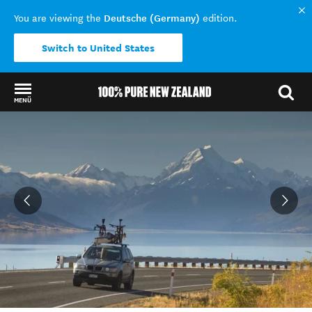
Deutsche (Germany)
You are viewing the
edition.
Switch to United States
MENÜ
Back to my results