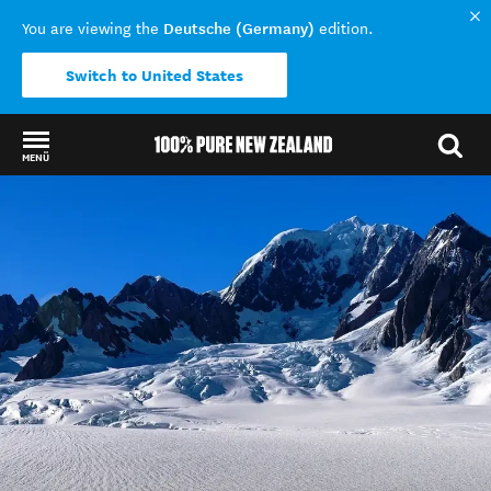
Deutsche (Germany)
You are viewing the
edition.
Switch to United States
MENÜ
Back to my results