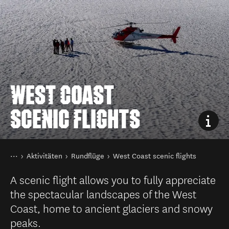
WEST COAST
SCENIC FLIGHTS
Sie sind hier
Startseite
Aktivitäten
Rundflüge
West Coast scenic flights
A scenic flight allows you to fully appreciate
the spectacular landscapes of the West
Coast, home to ancient glaciers and snowy
peaks.