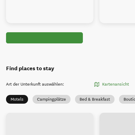
Find places to stay
Art der Unterkunft auswählen
:
Kartenansicht
Motels
Campingplätze
Bed & Breakfast
Bouti