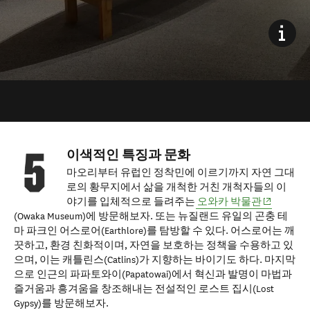
이색적인 특징과 문화
마오리부터 유럽인 정착민에 이르기까지 자연 그대
로의 황무지에서 삶을 개척한 거친 개척자들의 이
(opens in 
야기를 입체적으로 들려주는
오와카 박물관
(Owaka Museum)에 방문해보자. 또는 뉴질랜드 유일의 곤충 테
마 파크인 어스로어(Earthlore)를 탐방할 수 있다. 어스로어는 깨
끗하고, 환경 친화적이며, 자연을 보호하는 정책을 수용하고 있
으며, 이는 캐틀린스(Catlins)가 지향하는 바이기도 하다. 마지막
으로 인근의 파파토와이(Papatowai)에서 혁신과 발명이 마법과
즐거움과 흥겨움을 창조해내는 전설적인 로스트 집시(Lost
Gypsy)를 방문해보자.