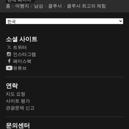
현재 페이지
홈
여행지
남섬
클루서
클루서 최고의 체험
소셜 사이트
트위터
인스타그램
페이스북
유튜브
연락
지도 요청
사이트 평가
관광문제 신고
문의센터