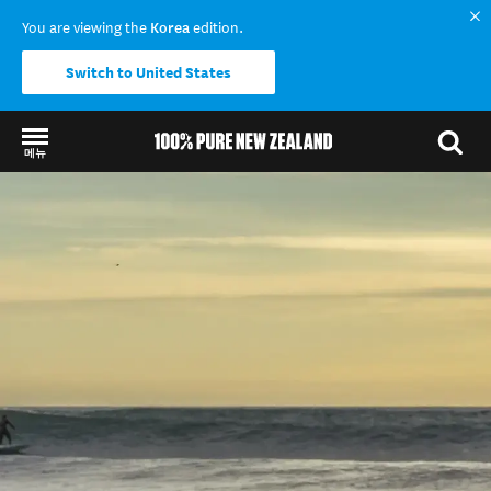
You are viewing the
Korea
edition.
Switch to United States
메뉴
Back to my results