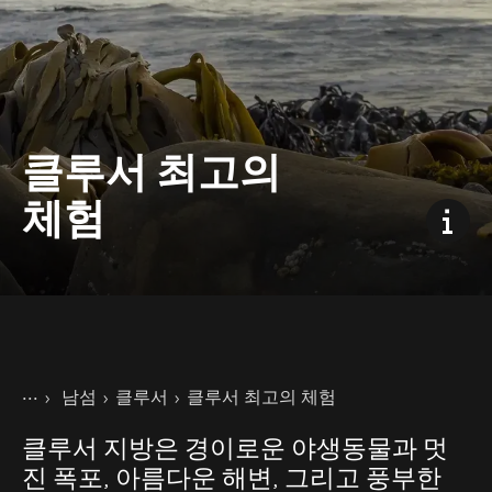
클루서 최고의
체험
현재 페이지
홈
남섬
클루서
클루서 최고의 체험
여행지
클루서 지방은 경이로운 야생동물과 멋
진 폭포, 아름다운 해변, 그리고 풍부한