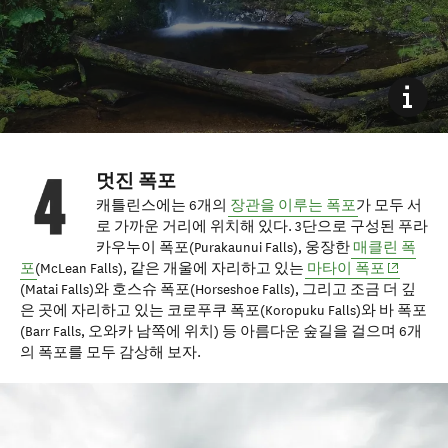
멋진 폭포
캐틀린스에는 6개의
장관을 이루는 폭포
가 모두 서
로 가까운 거리에 위치해 있다. 3단으로 구성된 푸라
카우누이 폭포(Purakaunui Falls), 웅장한
매클린 폭
(opens in
포
(McLean Falls), 같은 개울에 자리하고 있는
마타이 폭포
(Matai Falls)와 호스슈 폭포(Horseshoe Falls), 그리고 조금 더 깊
은 곳에 자리하고 있는 코로푸쿠 폭포(Koropuku Falls)와 바 폭포
(Barr Falls, 오와카 남쪽에 위치) 등 아름다운 숲길을 걸으며 6개
의 폭포를 모두 감상해 보자.