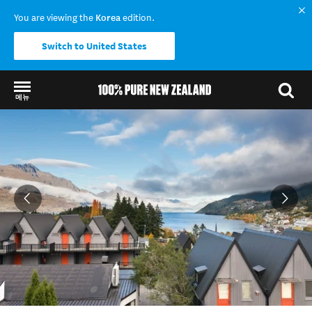
You are viewing the
Korea
edition.
Switch to United States
메뉴
Back to my results