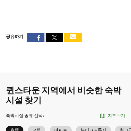
공유하기
퀸스타운 지역에서 비슷한 숙박
시설 찾기
숙박시설 종류 선택
:
지도 보기
호텔
모텔
아파트
부티크 & 롯지
최고급