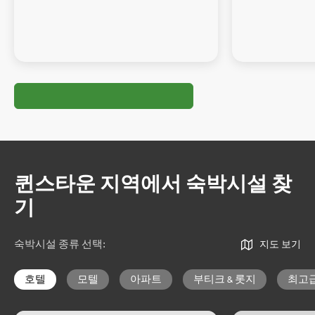
퀸스타운 지역에서 숙박시설 찾
기
숙박시설 종류 선택
:
지도 보기
호텔
모텔
아파트
부티크 & 롯지
최고급