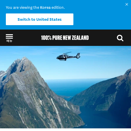
You are viewing the
Korea
edition.
Switch to United States
메뉴
Back to my results