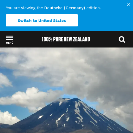
Deutsche (Germany)
You are viewing the
edition.
Switch to United States
MENÜ
Back to my results