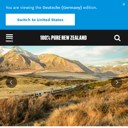
Deutsche (Germany)
You are viewing the
edition.
Switch to United States
MENÜ
Back to my results