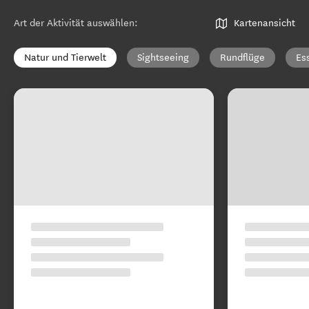
Art der Aktivität auswählen
:
Kartenansicht
Natur und Tierwelt
Sightseeing
Rundflüge
Es