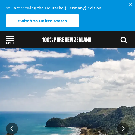
Deutsche (Germany)
You are viewing the
edition.
Switch to United States
MENÜ
Back to my results