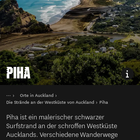
PIHA
Sie sind hier
Startseite
Orte in Auckland
Reiseziele
Nordinsel
Auckland
Die Strände an der Westküste von Auckland
Piha
Piha ist ein malerischer schwarzer
Surfstrand an der schroffen Westküste
Aucklands. Verschiedene Wanderwege