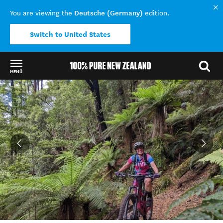
Deutsche (Germany)
You are viewing the
edition.
Switch to United States
MENÜ
Back to my results