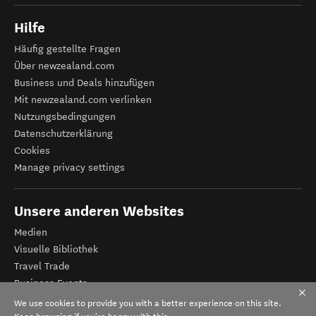
Hilfe
Häufig gestellte Fragen
Über newzealand.com
Business und Deals hinzufügen
Mit newzealand.com verlinken
Nutzungsbedingungen
Datenschutzerklärung
Cookies
Manage privacy settings
Unsere anderen Websites
Medien
Visuelle Bibliothek
Travel Trade
Business Events
Tourismus Neuseeland
We use cookies to provide you with a better experience on this site.