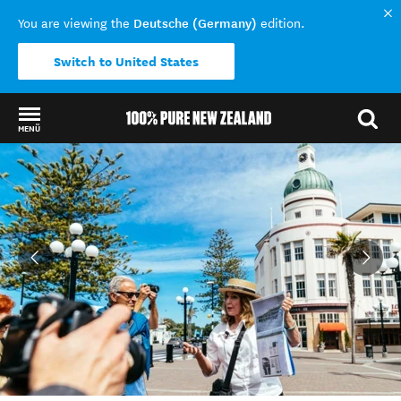
Deutsche (Germany)
You are viewing the
edition.
Switch to United States
MENÜ
Back to my results