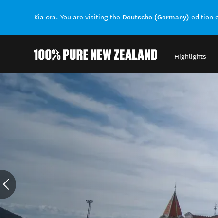
Deutsche (Germany)
Kia ora. You are visiting the
edition 
Highlights
Back to my results