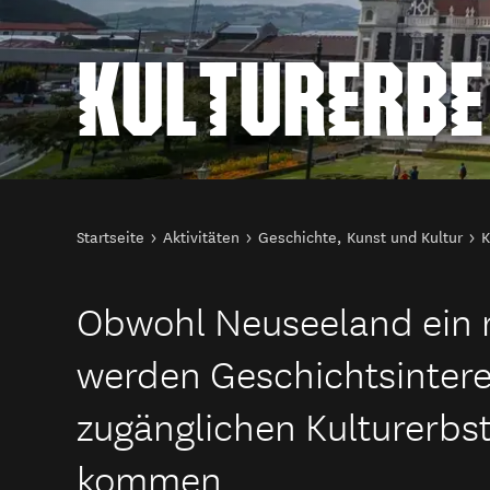
KULTURERBE
Sie sind hier
Startseite
Aktivitäten
Geschichte, Kunst und Kultur
K
Obwohl Neuseeland ein re
werden Geschichtsinteres
zugänglichen Kulturerbst
kommen.