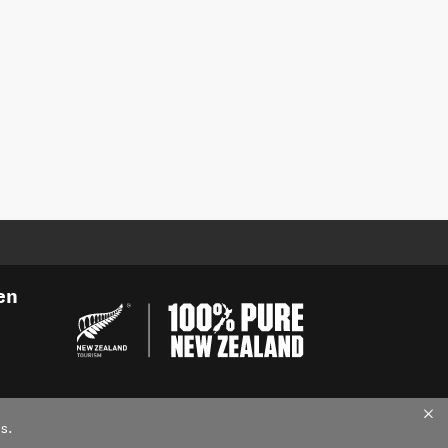
en
s.
and