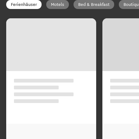
Ferienhäuser
Motels
Bed & Breakfast
Boutiqu