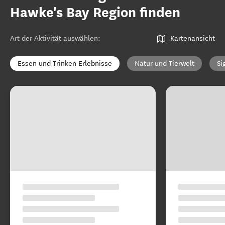
Hawke's Bay Region finden
Art der Aktivität auswählen
:
Kartenansicht
Essen und Trinken Erlebnisse
Natur und Tierwelt
Si