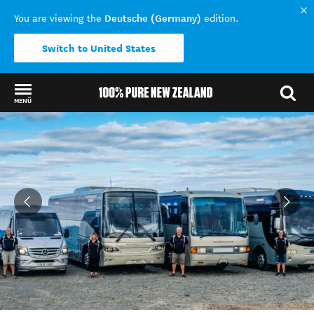
Deutsche (Germany)
You are viewing the
edition.
Switch to United States
MENÜ
Back to my results