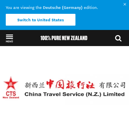
Deutsche (Germany)
You are viewing the
edition.
Switch to United States
MENÜ
Back to my results