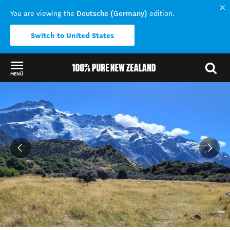
Deutsche (Germany)
You are viewing the
edition.
Switch to United States
MENÜ
Back to my results