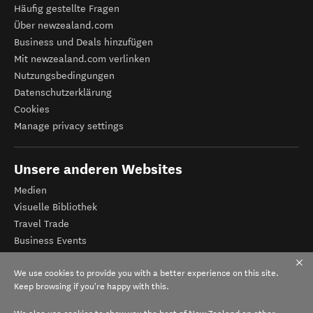
Häufig gestellte Fragen
Über newzealand.com
Business und Deals hinzufügen
Mit newzealand.com verlinken
Nutzungsbedingungen
Datenschutzerklärung
Cookies
Manage privacy settings
Unsere anderen Websites
Medien
Visuelle Bibliothek
Travel Trade
Business Events
Tourismus Neuseeland
We use cookies to provide you with a better experience on this site.
Veranstalter-Registrierung
Keep browsing if you're happy with this.