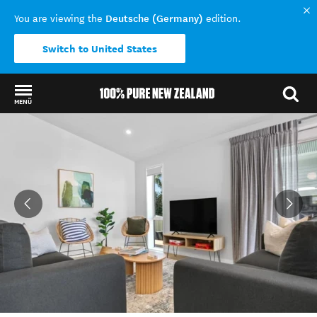
Deutsche (Germany)
You are viewing the
edition.
Switch to United States
MENÜ
Back to my results