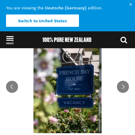
Deutsche (Germany)
You are viewing the
edition.
Switch to United States
MENÜ
Back to my results