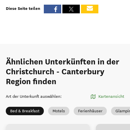
Diese Seite teilen
Ähnlichen Unterkünften in der
Christchurch - Canterbury
Region finden
Art der Unterkunft auswählen
:
Kartenansicht
Bed & Breakfast
Motels
Ferienhäuser
Glampi