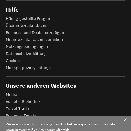
Hilfe
Häufig gestellte Fragen
Über newzealand.com
Business und Deals hinzufügen
Mit newzealand.com verlinken
Nutzungsbedingungen
Datenschutzerklärung
Cookies
Manage privacy settings
Unsere anderen Websites
Medien
Visuelle Bibliothek
Travel Trade
Business Events
Tourismus Neuseeland
We use cookies to provide you with a better experience on this site.
Veranstalter-Registrierung
Keep browsing if you're happy with this.