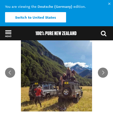
Deutsche (Germany)
You are viewing the
edition.
Switch to United States
MENÜ
Back to my results