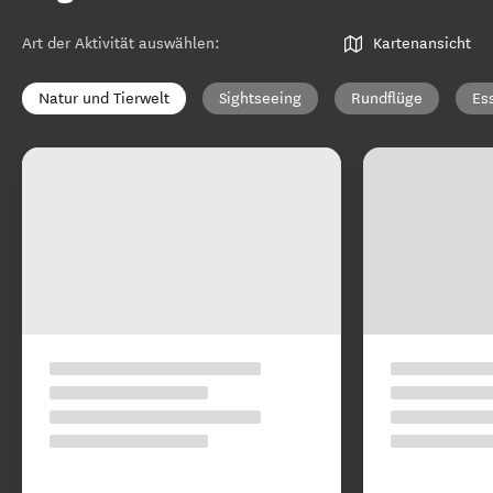
Art der Aktivität auswählen
:
Kartenansicht
Natur und Tierwelt
Sightseeing
Rundflüge
Es