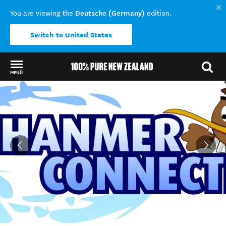
Deutsche (Germany)
You are viewing the
edition.
Switch to United States
MENÜ
Back to my results