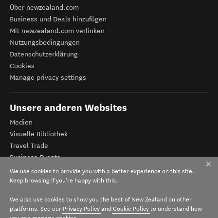
Über newzealand.com
Business und Deals hinzufügen
Mit newzealand.com verlinken
Nutzungsbedingungen
Datenschutzerklärung
Cookies
Manage privacy settings
Unsere anderen Websites
Medien
Visuelle Bibliothek
Travel Trade
Business Events
Tourismus Neuseeland
We use cookies to provide you with a better experience on this site.
Veranstalter-Registrierung
Keep browsing if you're happy with this.
We also use cookies to show you the best of New Zealand on other
platforms. See our
Privacy Policy
and
Cookie Policy
to understand how
you can manage cookies.