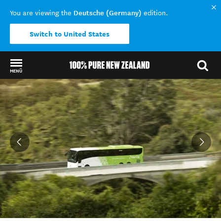
Deutsche (Germany)
You are viewing the
edition.
Switch to United States
MENÜ
Back to my results