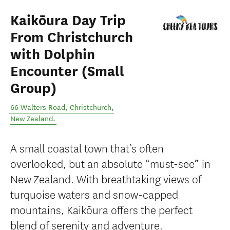
Kaikōura Day Trip
From Christchurch
with Dolphin
Encounter (Small
Group)
66 Walters Road
,
Christchurch
,
New Zealand
.
A small coastal town that’s often
overlooked, but an absolute “must-see” in
New Zealand. With breathtaking views of
turquoise waters and snow-capped
mountains, Kaikōura offers the perfect
blend of serenity and adventure.