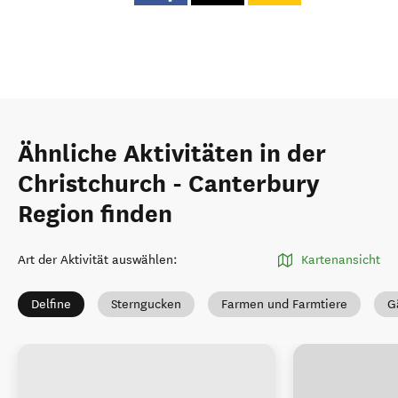
Ähnliche Aktivitäten in der
Christchurch - Canterbury
Region finden
Art der Aktivität auswählen
:
Kartenansicht
Delfine
Sterngucken
Farmen und Farmtiere
G