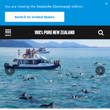
Deutsche (Germany)
You are viewing the
edition.
Switch to United States
MENÜ
Back to my results