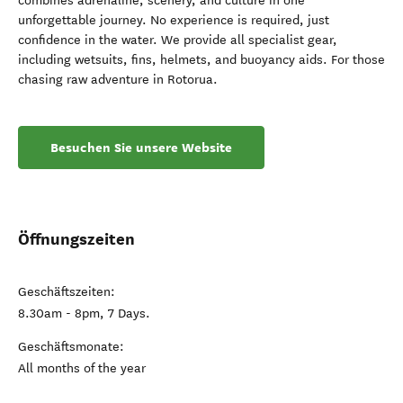
combines adrenaline, scenery, and culture in one
unforgettable journey. No experience is required, just
confidence in the water. We provide all specialist gear,
including wetsuits, fins, helmets, and buoyancy aids. For those
chasing raw adventure in Rotorua.
Besuchen Sie unsere Website
Öffnungszeiten
Geschäftszeiten:
8.30am - 8pm, 7 Days.
Geschäftsmonate:
All months of the year