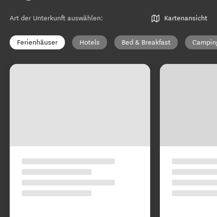
Art der Unterkunft auswählen
:
Kartenansicht
Ferienhäuser
Hotels
Bed & Breakfast
Campin