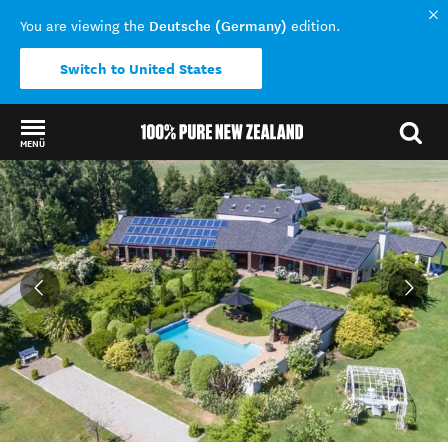
Deutsche (Germany)
You are viewing the
edition.
Switch to United States
MENÜ
Back to my results