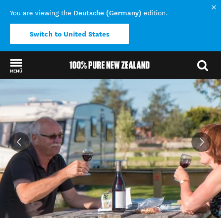
Deutsche (Germany)
You are viewing the
edition.
Switch to United States
MENÜ
Back to my results