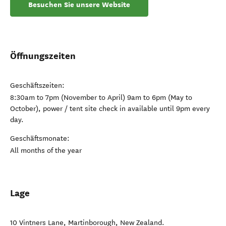
Besuchen Sie unsere Website
Öffnungszeiten
Geschäftszeiten:
8:30am to 7pm (November to April) 9am to 6pm (May to
October), power / tent site check in available until 9pm every
day.
Geschäftsmonate:
All months of the year
Lage
10 Vintners Lane
,
Martinborough
,
New Zealand
.