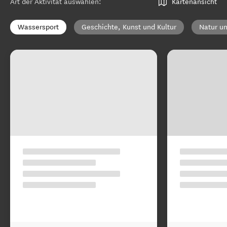
Art der Aktivität auswählen
:
Kartenansicht
Wassersport
Geschichte, Kunst und Kultur
Natur un