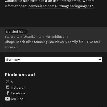
wenden Sie sich bitte direkt an das Unternehmen. Weitere
(opens in 
Informationen:
newzealand.com Nutzungsbedingungen
.
Sie sind hier
Startseite
Unterkünfte
Ferienhäuser
Ohope Beach Bliss Stunning Sea Views & Family fun - Five Star
Focused
Finde uns auf
X
Instagram
Facebook
YouTube