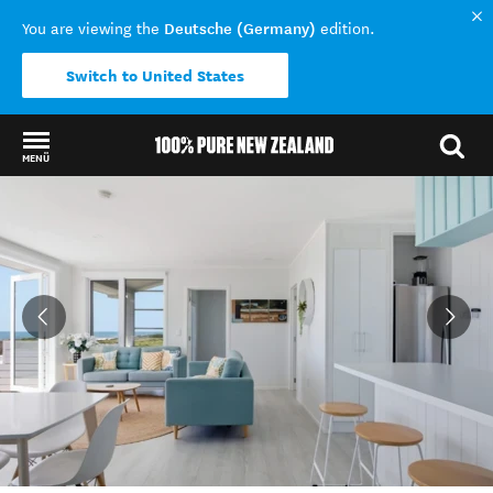
Deutsche (Germany)
You are viewing the
edition.
Switch to United States
MENÜ
Back to my results