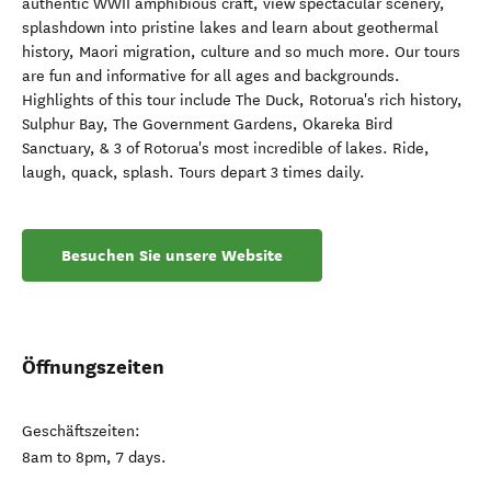
authentic WWII amphibious craft, view spectacular scenery,
splashdown into pristine lakes and learn about geothermal
history, Maori migration, culture and so much more. Our tours
are fun and informative for all ages and backgrounds.
Highlights of this tour include The Duck, Rotorua's rich history,
Sulphur Bay, The Government Gardens, Okareka Bird
Sanctuary, & 3 of Rotorua's most incredible of lakes. Ride,
laugh, quack, splash. Tours depart 3 times daily.
Besuchen Sie unsere Website
Öffnungszeiten
Geschäftszeiten:
8am to 8pm, 7 days.