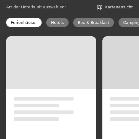
Art der Unterkunft auswählen
:
Kartenansicht
Ferienhäuser
Hotels
Bed & Breakfast
Campin