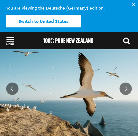
Deutsche (Germany)
You are viewing the
edition.
Switch to United States
MENÜ
Back to my results