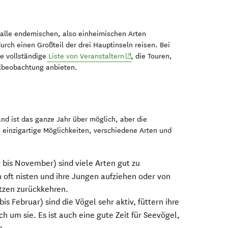
auen Pinguine von
Royal Albatross Centre
ru