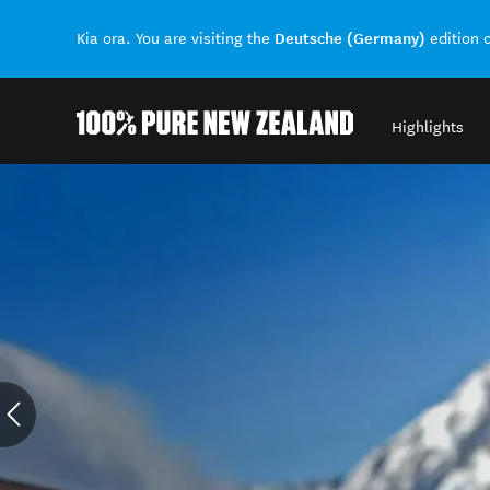
Deutsche (Germany)
Kia ora. You are visiting the
edition 
Highlights
Back to my results