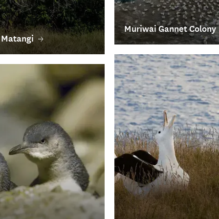
tung
ien der einheimischen
, wie dem Tūi und dem
esser), verzaubern.