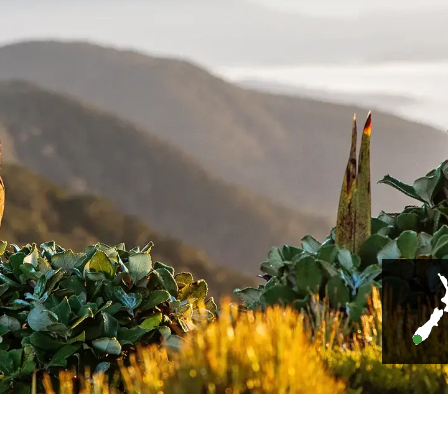
Muriwai Gannet Colony
ri Matangi