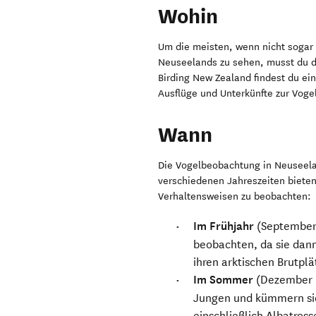
Kāpiti Island Nature Reserve
Die bl
Oama