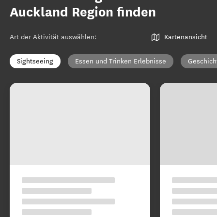
Auckland Region finden
Art der Aktivität auswählen
:
Kartenansicht
Sightseeing
Essen und Trinken Erlebnisse
Geschich