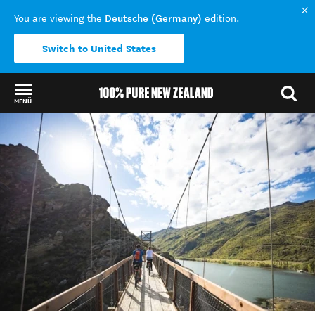
Deutsche (Germany)
You are viewing the
edition.
Switch to United States
MENÜ
Back to my results