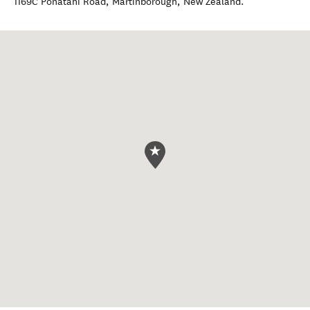
1169C Ponatahi Road
,
Martinborough
,
New Zealand
.