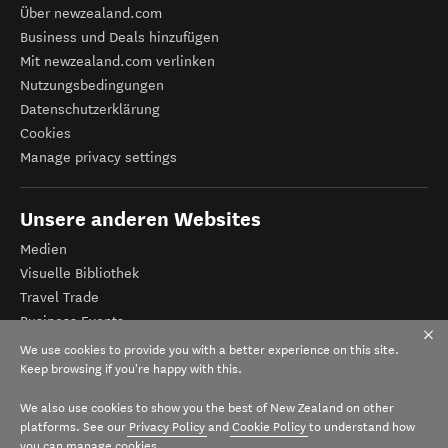
Über newzealand.com
Business und Deals hinzufügen
Mit newzealand.com verlinken
Nutzungsbedingungen
Datenschutzerklärung
Cookies
Manage privacy settings
Unsere anderen Websites
Medien
Visuelle Bibliothek
Travel Trade
Business Events
Tourismus Neuseeland
We use cookies to provide you with a better experience on this site.
Veranstalter-Registrierung
Keep browsing if you're happy with this.
We also use cookies to show you the best of New Zealand on other
platforms. See our
Privacy Policy
and
Cookie Policy
to understand how
you can manage cookies.